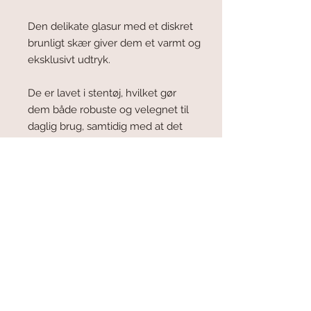
Den delikate glasur med et diskret
brunligt skær giver dem et varmt og
eksklusivt udtryk.
De er lavet i stentøj, hvilket gør
dem både robuste og velegnet til
daglig brug, samtidig med at det
bevarer et elegant håndlavet
udtryk.
RETURNERING OG OMBYTNING
Skålen er lavet specielt til dig, men
MATERIALE
skulle du alligevel blive skuffet over
købet, så sender du retur indenfor 14
Alle mine varer er lavet i stentøj med
dage, og jeg returnerer dit køb.
fødevare godkendt glasur.
Alle produkter tåler opvaskemaskine.
Dog er de kopper belagt med guld ikke