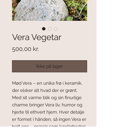
Vera Vegetar
Pris
500,00 kr.
Ikke på lager
Mød Vera – en unika frø i keramik,
der elsker alt hvad der er grønt.
Med sit varme blik og sin finurlige
charme bringer Vera liv, humor og
hjerte til ethvert hjem. Hver detalje
er formet i hånden, så ingen Vera er
helt ens – præcis som kærligheden
selv.Et lille kunstværk med stor